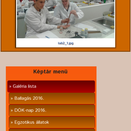
lab2_1.jpg
Képtár menü
Galéria lista
Ballagás 2016.
DÖK-nap 2016.
Egzotikus állatok